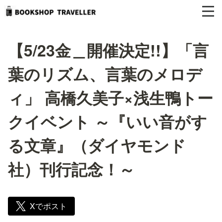
【5/23金＿開催決定!!】「言
葉のリズム、言葉のメロデ
ィ」 高橋久美子×浅生鴨トー
クイベント ～『いい音がす
る文章』（ダイヤモンド
社）刊行記念！～
Xでポスト