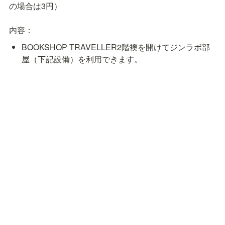
の場合は3円）

内容：
BOOKSHOP TRAVELLER2階襖を開けてジンラボ部
屋（下記設備）を利用できます。
できることは組版・印刷・製本ほか、
公開スケジュー
ル
で部屋が空いているときであれば作業もできます
（PC持ち込み可）。
販売については定期的にジンラボフェアと称してジン
ラボで制作されたZINEを平台で販売する予定です
（ひと箱店主になれば自分の店で販売できます）。
利用規約：
https://www.dropbox.com/s/2xscrh8ave542u0/
ジンラボ利用規約 - Google スプレッドシート.pdf?dl=0
設備：