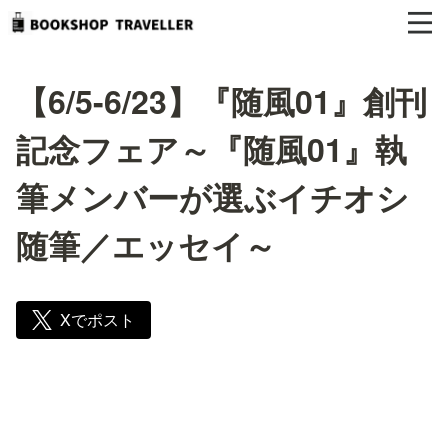
【6/5-6/23】『随風01』創刊
記念フェア～『随風01』執
筆メンバーが選ぶイチオシ
随筆／エッセイ～
Xでポスト