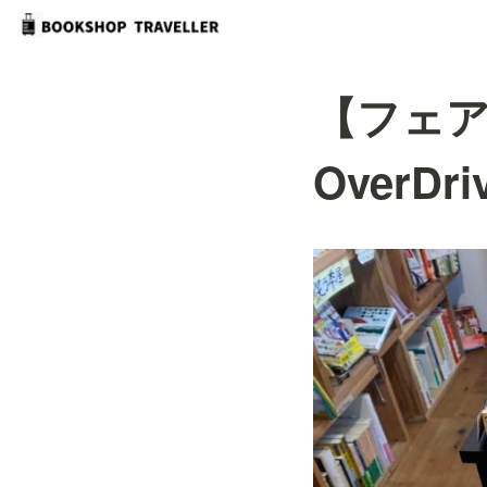
【フェ
OverD