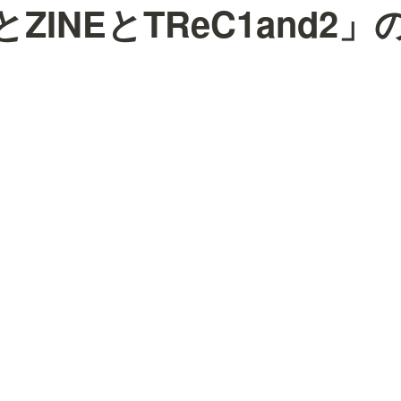
SとZINEとTReC1and2