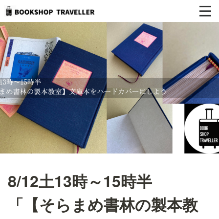
8/12土13時～15時半
「【そらまめ書林の製本教